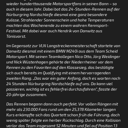
wieder hunderttausende Motorsportfans in seinen Bann – so
auch in diesem Jahr. Dabei bot das 24-Stunden-Rennen auf der
Nürburgring Nordschleife diesmal eine ganz besondere
Kulisse. Strahlender Sonnenschein und hohe Temperaturen
machten das Wochenende zu einem wahren Rennsport-
Festival. Mit dabei war auch Hendrik von Danwitz aus
Tönisvorst.
Im Gegensatz zur VLN Langstreckenmeisterschaft startete von
Danwitz diesmal mit einem BMW M240i aus dem Team Scheid
Motorsport. Mit seinen Teamkollegen Nico Otto, Jörg Weidinger
und Nick Wüstenhagen gehörte der Niederrheiner vor dem
Rennen zu den Favoriten auf den Klassesieg, das bestätigte
sich auch bereits im Qualifying mit einem hervorragenden
zweiten Rang. „Das war ein guter Anfang, doch es warten noch
24 Stunden Nürburgring Nordschleife auf uns. Da kann viel
passieren, wichtig ist es fehlerfrei durchzufahren“, fasste der
20-jährige zusammen.
Das Rennen begann dann auch perfekt. Vor vollen Rängen mit
mehr als 230.000 Fans rund um den 25,378 Kilometer langen
Kurs erkämpfte sich das Quartett schon früh die Führung, doch
wenig später folgte ein herber Rückschlag. Durch eine Kollision
verlor das Team insgesamt 52 Minuten und fiel auf Position 13