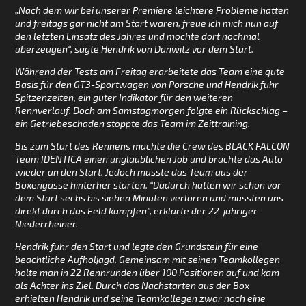
„Nach dem wir bei unserer Premiere leichtere Probleme hatten
und freitags gar nicht am Start waren, freue ich mich nun auf
den letzten Einsatz des Jahres und möchte dort nochmal
überzeugen“, sagte Hendrik von Danwitz vor dem Start.
Während der Tests am Freitag erarbeitete das Team eine gute
Basis für den GT3-Sportwagen von Porsche und Hendrik fuhr
Spitzenzeiten, ein guter Indikator für den weiteren
Rennverlauf. Doch am Samstagmorgen folgte ein Rückschlag –
ein Getriebeschaden stoppte das Team im Zeittraining.
Bis zum Start des Rennens machte die Crew des BLACK FALCON
Team IDENTICA einen unglaublichen Job und brachte das Auto
wieder an den Start. Jedoch musste das Team aus der
Boxengasse hinterher starten. “Dadurch hatten wir schon vor
dem Start sechs bis sieben Minuten verloren und mussten uns
direkt durch das Feld kämpfen”, erklärte der 22-jähriger
Niederrheiner.
Hendrik fuhr den Start und legte den Grundstein für eine
beachtliche Aufholjagd. Gemeinsam mit seinen Teamkollegen
holte man in 22 Rennrunden über 100 Positionen auf und kam
als Achter ins Ziel. Durch das Nachstarten aus der Box
erhielten Hendrik und seine Teamkollegen zwar noch eine