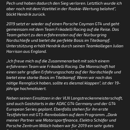
Pech und haben dadurch den Sieg verloren. Letztlich wurde ich
aber noch mit dem Vizetitel in der Rookie-Wertung belohnt“,
blickt Hendrik zurück.
2019 setzt er wieder auf einen Porsche Cayman GT4 und geht
gemeinsam mit dem Team Frikadelli Racing auf die Reise. Das
Team gehört zu den erfahrensten auf der Nürburgring
Nordschleife und bietet die perfekte Basis im Titelkampf.
Unterstützung erhält Hendrik durch seinen Teamkollegen Julian
Harrison aus England.
„Ich freue mich auf die Zusammenarbeit mit solch einem
erfahrenen Team wie Frikadelli Racing. Die Mannschaft hat
einen sehr großen Erfahrungsschatz auf der Nordschleife und
bietet eine starke Basis im Titelkampf. Wenn wir noch das
nötige Rennglück haben, sollte es diesmal klappen“, ist der 19-
jährige hochmotiviert.
Neben seinen Einsätzen in der VLN Langstreckenmeisterschaft,
sind auch Gaststarts in der ADAC GT4 Germany und der GT4
European Series geplant. Ebenfalls stehen für ihn erste
Testfahrten mit GT3-Rennboliden auf dem Programm. „Dank
meiner Partner wie Motorsportfinance, Elektro Schäfer und
Porsche Zentrum Willich haben wir für 2019 ein sehr gutes