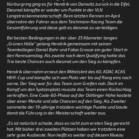
Nürburgring ging es für Hendrik von Danwitz zurück in die Eifel.
Diesmal kämpfte er wieder um Punkte in der VLN
Langstreckenmeisterschaft. Beim letzten Rennen im April
übernahm der Fahrer aus dem Teichmann Racing Team die
Gesamtführung und diese galt es diesmal zu verteidigen.
Bei besten Bedingungen in der über 25 Kilometer langen
„Grünen Hölle“ gelang Hendrik gemeinsam mit seinen
Teamkollegen Daniel Bohr und Fabio Grosse ein guter Start in
den Rennsamstag. Als zweite nach dem Qualifying hatte das
Trio beste Chancen auch diesmal um den Sieg zu kämpfen.
Hendrik übernahm erneut den Mittelstint des 60. ADAC ACAS
H&R-Cup und kämpfte sich von Platz vier bis auf Rang eins nach
vorne. Der Sieg war für das Team zum Greifen nah. Doch im
Kampf um den Spitzenplatz musste das Team einen Rückschlag
verkraften. Eine Code-60-Phase auf der Döttinger Höhe kostete
über einer Minute und alle Chancen auf den Sieg. Als Zweiter
sammelte der 19-jährige trotzdem wichtige Punkte und baute
damit die Führung in der Meisterschaft weiter aus.
„Es ist natürlich schade, dass es nicht zum ersten Sieg gereicht
hat. Mit bisher drei zweiten Plätzen haben wir trotzdem eine
sehr gute Ausbeute. Nun heißt es weiter auf diesem Niveau