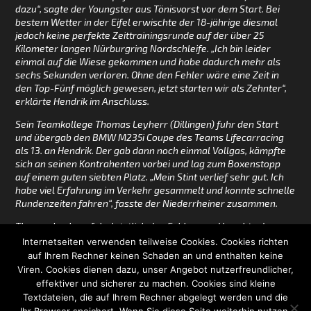
dazu“, sagte der Youngster aus Tönisvorst vor dem Start. Bei
bestem Wetter in der Eifel erwischte der 18-jährige diesmal
jedoch keine perfekte Zeittrainingsrunde auf der über 25
Kilometer langen Nürburgring Nordschleife. „Ich bin leider
einmal auf die Wiese gekommen und habe dadurch mehr als
sechs Sekunden verloren. Ohne den Fehler wäre eine Zeit in
den Top-Fünf möglich gewesen, jetzt starten wir als Zehnter“,
erklärte Hendrik im Anschluss.
Sein Teamkollege Thomas Leyherr (Dillingen) fuhr den Start
und übergab den BMW M235i Coupe des Teams Lifecarracing
als 13. an Hendrik. Der gab dann noch einmal Vollgas, kämpfte
sich an seinen Kontrahenten vorbei und lag zum Boxenstopp
auf einem guten siebten Platz. „Mein Stint verlief sehr gut. Ich
habe viel Erfahrung im Verkehr gesammelt und konnte schnelle
Rundenzeiten fahren“, fasste der Niederrheiner zusammen.
Thomas Leyherr fuhr letztlich den Schluss und brachte den
BMW als Achter ins Ziel. Weiter geht es für das Team schon in
Internetseiten verwenden teilweise Cookies. Cookies richten
zwei Wochen, dann findet mit dem 49. ADAC Barbarossapreis
auf Ihrem Rechner keinen Schaden an und enthalten keine
der vorletzte Lauf der VLN Langstreckenmeisterschaft statt.
Viren. Cookies dienen dazu, unser Angebot nutzerfreundlicher,
effektiver und sicherer zu machen. Cookies sind kleine
Textdateien, die auf Ihrem Rechner abgelegt werden und die
IMPRESSUM
DISCLAIMER
DATENSCHUTZERKLÄRUNG